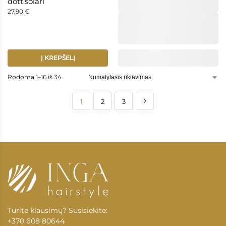
dott.solari
27,90
€
Į KREPŠELĮ
Rodoma 1–16 iš 34
1
2
3
Turite klausimų? Susisiekite:
+370 608 80644