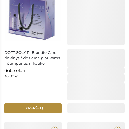
DOTT.SOLARI Blondie Care
rinkinys šviesiems plaukams
– šampūnas ir kaukė
dott.solari
dott.solari
30,00
€
Į KREPŠELĮ