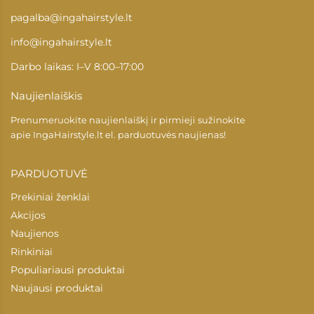
pagalba@ingahairstyle.lt
info@ingahairstyle.lt
Darbo laikas: I–V 8:00–17:00
Naujienlaiškis
Prenumeruokite naujienlaiškį ir pirmieji sužinokite
apie
IngaHairstyle.lt
el. parduotuvės naujienas!
PARDUOTUVĖ
Prekiniai ženklai
Akcijos
Naujienos
Rinkiniai
Populiariausi produktai
Naujausi produktai