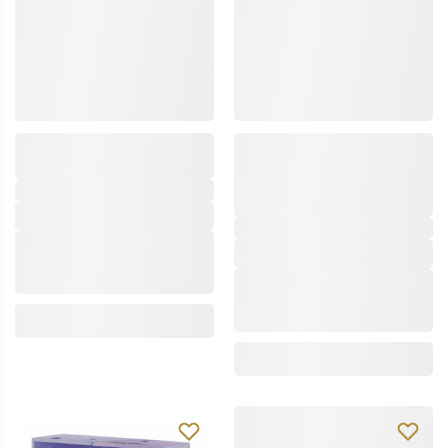
dott.solari
dott.solari