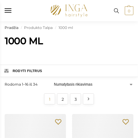
 paštomatus nuo 50 €, kurjeriu į namus nuo 100 €
•
Prekių pristatyma
0
Pradžia
Produkto Talpa
1000 ml
/
/
1000 ML
RODYTI FILTRUS
Rodoma 1–16 iš 34
1
2
3