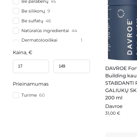
Be parabenų
45
Apsaugai nuo karščio
5
Be silikonų
9
Lengvesniam iššukavimui
3
Be sulfatų
46
Spalvos apsaugai
4
Natūralūs ingredientai
44
Plaukų tiesinimui
2
Dermatologiškai
1
Garbanų formavimui
8
patikrintas
Kaina, €
DAVROE Fort
Building ka
STABDANTI
Prieinamumas
GALIUKŲ SK
Turime
60
200 ml
Davroe
31,00
€