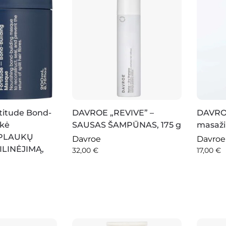
itude Bond-
DAVROE „REVIVE” –
DAVRO
ukė
SAUSAS ŠAMPŪNAS, 175 g
masaži
 PLAUKŲ
Davroe
Davroe
ILINĖJIMĄ,
32,00
€
17,00
€