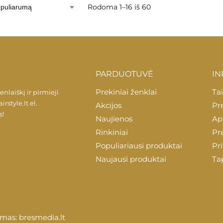
Rodoma 1–16 iš 60
PARDUOTUVĖ
IN
Prekiniai ženklai
Tai
laiškį ir pirmieji
irstyle.lt
el.
Akcijos
Pr
s!
Naujienos
Ap
Rinkiniai
Pr
Populiariausi produktai
Pr
Naujausi produktai
Ta
dimas:
bresmedia.lt