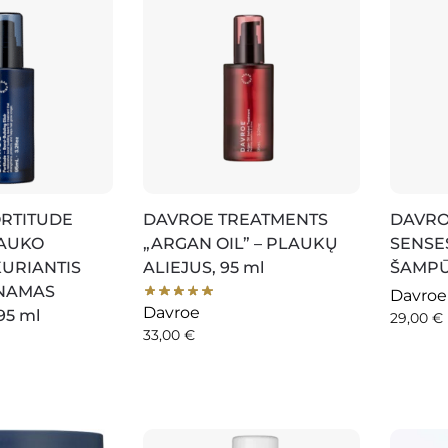
ORTITUDE
DAVROE TREATMENTS
DAVRO
LAUKO
„ARGAN OIL” – PLAUKŲ
SENSES
KURIANTIS
ALIEJUS, 95 ml
ŠAMPŪ
NAMAS
Davroe
Davroe
95 ml
29,00
€
33,00
€