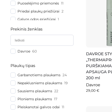
Puoselėjimo priemonės
11
Priedai plaukų priežiūrai
2
Galvos odos priežiūrai
1
Plaukų kremai
1
Prekinis ženklas
Nenuplaunamos
4
priemonės
Plaukų aliejukai
2
Davroe
60
DAVROE STY
Plaukų formavimas
17
„THERMAPRO
Plaukų formavimo
17
Plaukų tipas
PURŠKIAMA
priemonės
APSAUGA P
Garbanotiems plaukams
24
Plaukų formavimo kremai
4
200 ml
Nepaklusniems plaukams
19
Plaukų putos
1
Davroe
29,00
€
Sausiems plaukams
22
Plaukų purškikliai
4
Ploniems plaukams
17
Sausi šampūnai
1
Pleiskanotai galvos odai
11
Kitos formavimo
1
priemonės