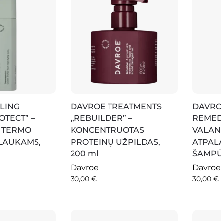
LING
DAVROE TREATMENTS
DAVRO
TECT” –
„REBUILDER” –
REMED
 TERMO
KONCENTRUOTAS
VALANT
LAUKAMS,
PROTEINŲ UŽPILDAS,
ATPAL
200 ml
ŠAMPŪ
Davroe
Davroe
30,00
€
30,00
€