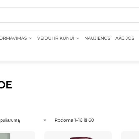
Prekių pristatymas 1-3 d. d.
•
Nemokamas pristatymas: į p
FORMAVIMAS
VEIDUI IR KŪNUI
NAUJIENOS
AKCIJOS
OE
Rodoma 1–16 iš 60