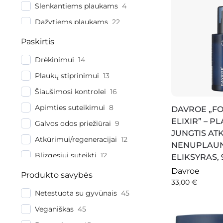
Slenkantiems plaukams
4
Plaukų lakai
3
Dažytiems plaukams
22
Plaukų geliai
2
Natūraliems plaukams
17
Paskirtis
Pažeistiems plaukams
20
Drėkinimui
14
Šviesintiems plaukams
20
Plaukų stiprinimui
13
Tamsintiems plaukams
17
Šiaušimosi kontrolei
16
Riebiai galvos odai
9
Apimties suteikimui
8
DAVROE „F
ELIXIR” – P
Galvos odos priežiūrai
9
JUNGTIS AT
Atkūrimui/regeneracijai
12
NENUPLAU
Blizgesiui suteikti
12
ELIKSYRAS, 
Davroe
Maitinimui
11
Produkto savybės
33,00
€
Giliam valymui
5
Netestuota su gyvūnais
45
Apsaugai nuo UV
7
Veganiškas
45
spindulių