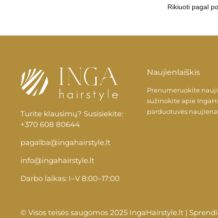
Naujienlaiškis
Prenumeruokite naujien
sužinokite apie
IngaHa
parduotuvės naujiena
Turite klausimų? Susisiekite:
+370 608 80644
pagalba@ingahairstyle.lt
info@ingahairstyle.lt
Darbo laikas: I–V 8:00–17:00
© Visos teisės saugomos 2025 IngaHairstyle.lt | Spren