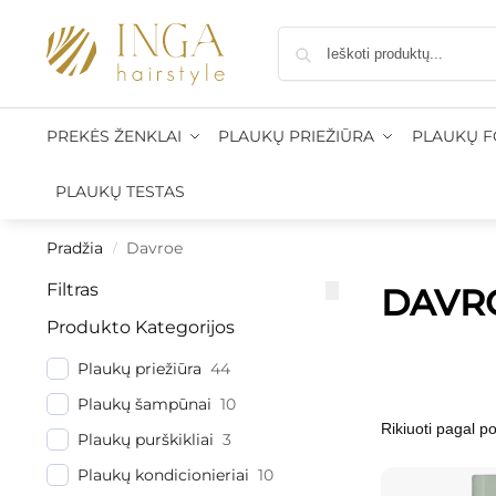
as: į paštomatus nuo 50 €, kurjeriu į namus nuo 100 €
•
PREKĖS ŽENKLAI
PLAUKŲ PRIEŽIŪRA
PLAUKŲ 
PLAUKŲ TESTAS
Pradžia
Davroe
/
Filtras
DAVR
Produkto Kategorijos
Plaukų priežiūra
44
Plaukų šampūnai
10
Plaukų purškikliai
3
Plaukų kondicionieriai
10