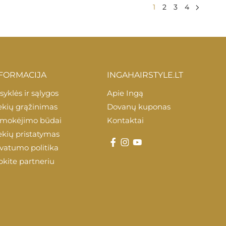
1
2
3
4
FORMACIJA
INGAHAIRSTYLE.LT
syklės ir sąlygos
Apie Ingą
ekių grąžinimas
Dovanų kuponas
mokėjimo būdai
Kontaktai
ekių pristatymas
ivatumo politika
pkite partneriu