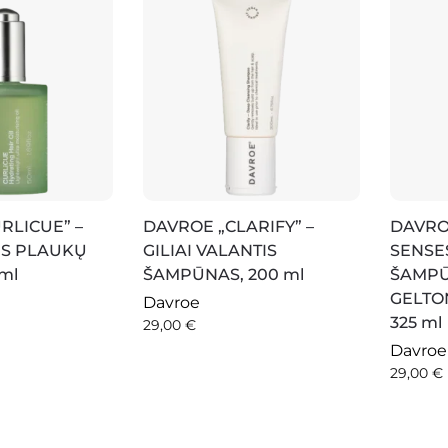
RLICUE” –
DAVROE „CLARIFY” –
DAVRO
IS PLAUKŲ
GILIAI VALANTIS
SENSES
 ml
ŠAMPŪNAS, 200 ml
ŠAMPŪ
GELTO
Davroe
325 ml
29,00
€
Davroe
29,00
€