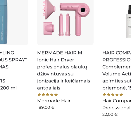
YLING
MERMADE HAIR M
HAIR COMP
US SPRAY”
Ionic Hair Dryer
PROFESSI
MAS,
profesionalus plaukų
Complemen
džiovintuvas su
Volume Acti
IS
jonizacija ir keičiamais
apimties sut
200 ml
antgaliais
priemonė, 1
Mermade Hair
Hair Compa
189,00
€
Professional
22,00
€