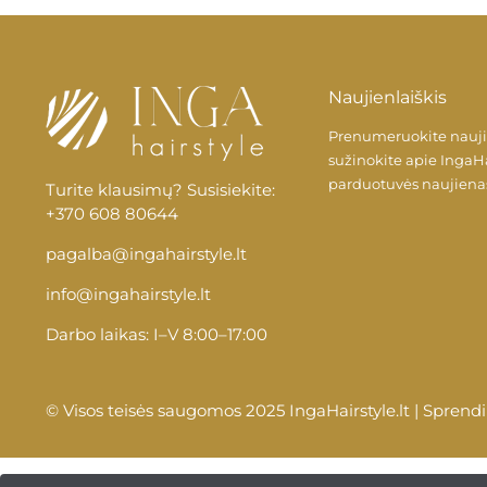
Naujienlaiškis
Prenumeruokite naujien
sužinokite apie
IngaHa
parduotuvės naujiena
Turite klausimų? Susisiekite:
+370 608 80644
pagalba@ingahairstyle.lt
info@ingahairstyle.lt
Darbo laikas: I–V 8:00–17:00
© Visos teisės saugomos 2025 IngaHairstyle.lt | Spren