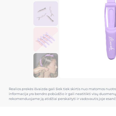
Realios prekės išvaizda gali šiek tiek skirtis nuo matomos nuot
informacija yra bendro pobūdžio ir gali neatitikti visų duomen
rekomenduojame ją atidžiai perskaityti ir vadovautis joje esan