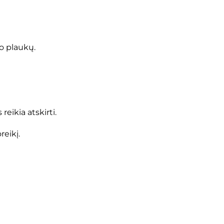
o plaukų.
eikia atskirti.
eikį.