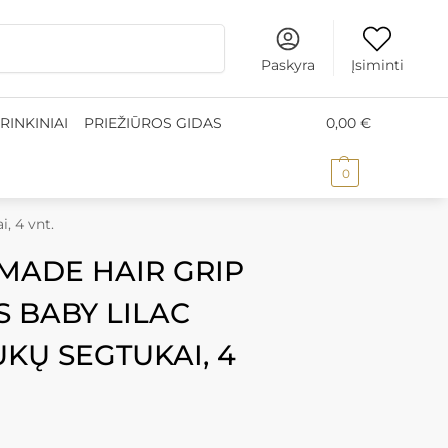
omatus nuo 50 €, kurjeriu į namus nuo 100 €
•
Prekių pris
Ieškoti
Paskyra
Įsiminti
RINKINIAI
PRIEŽIŪROS GIDAS
0,00
€
0
, 4 vnt.
MADE HAIR GRIP
S BABY LILAC
KŲ SEGTUKAI, 4