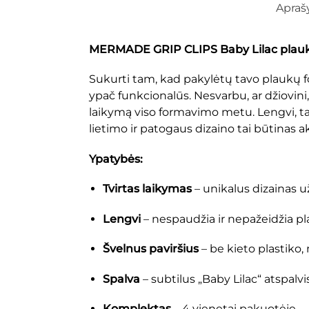
Apra
MERMADE GRIP CLIPS Baby Lilac plaukų
Sukurti tam, kad pakylėtų tavo plaukų f
ypač funkcionalūs. Nesvarbu, ar džiovini, t
laikymą viso formavimo metu. Lengvi, tač
lietimo ir patogaus dizaino tai būtinas 
Ypatybės:
Tvirtas laikymas
– unikalus dizainas u
Lengvi
– nespaudžia ir nepažeidžia p
Švelnus paviršius
– be kieto plastiko
Spalva
– subtilus „Baby Lilac“ atspalvi
Komplektas
– 4 vienetai pakuotėje