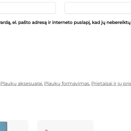
rdą, el. pašto adresą ir interneto puslapį, kad jų nebereiktų į
Plaukų aksesuarai
,
Plaukų formavimas
,
Prietaisai ir jų pr