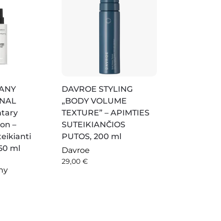
ANY
DAVROE STYLING
ONAL
„BODY VOLUME
tary
TEXTURE” – APIMTIES
on –
SUTEIKIANČIOS
eikianti
PUTOS, 200 ml
50 ml
Davroe
29,00
€
ny