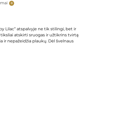
imai
0
 Lilac“ atspalvyje ne tik stilingi, bet ir
ksliai atskirti sruogas ir užtikrins tvirtą
a ir nepažeidžia plaukų. Dėl švelnaus