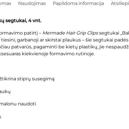
šymas
Naudojimas
Papildoma informacija
Atsiliep
 segtukai, 4 vnt.
ormavimo patirtį –
Mermade Hair Grip Clips
segtukai „Baby
iesini, garbanoji ar skirstai plaukus – šie segtukai padės ti
iau patvarūs, pagaminti be kietų plastikų, jie nespaudži
aksesuaras kiekvienoje formavimo rutinoje.
žtikrina stiprų susegimą
laukų
, malonu naudoti
s