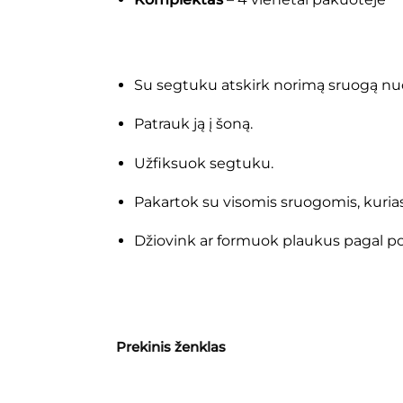
Su segtuku atskirk norimą sruogą nu
Patrauk ją į šoną.
Užfiksuok segtuku.
Pakartok su visomis sruogomis, kurias r
Džiovink ar formuok plaukus pagal por
Prekinis ženklas