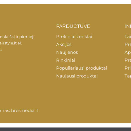
PARDUOTUVĖ
IN
Prekiniai ženklai
Tai
laiškį ir pirmieji
irstyle.lt
el.
Akcijos
Pr
s!
Naujienos
Ap
Rinkiniai
Pr
Populiariausi produktai
Pr
Naujausi produktai
Ta
dimas:
bresmedia.lt