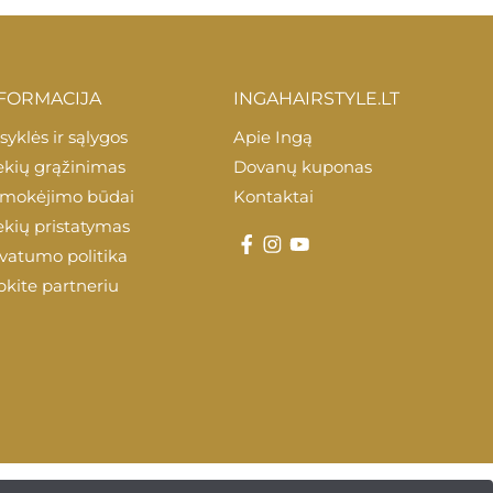
FORMACIJA
INGAHAIRSTYLE.LT
syklės ir sąlygos
Apie Ingą
ekių grąžinimas
Dovanų kuponas
mokėjimo būdai
Kontaktai
ekių pristatymas
ivatumo politika
pkite partneriu