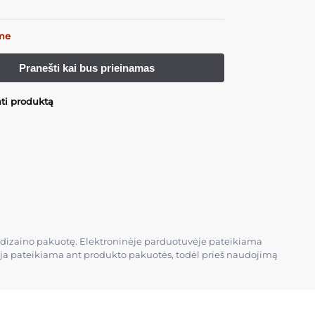
me
nti produktą
kio dizaino pakuotę. Elektroninėje parduotuvėje pateikiama
cija pateikiama ant produkto pakuotės, todėl prieš naudojimą