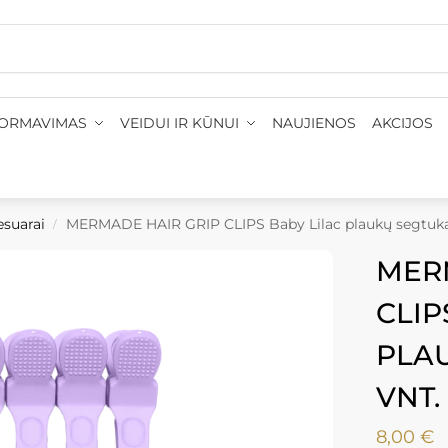
ekių pristatymas 1-3 d. d.
•
Nemokamas pristatymas: į pašt
FORMAVIMAS
VEIDUI IR KŪNUI
NAUJIENOS
AKCIJOS
esuarai
MERMADE HAIR GRIP CLIPS Baby Lilac plaukų segtukai
/
MER
CLIP
PLAU
VNT.
8,00
€