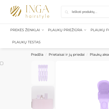
 į paštomatus nuo 50 €, kurjeriu į namus nuo 100 €
•
Pr
PREKĖS ŽENKLAI
PLAUKŲ PRIEŽIŪRA
PLAUKŲ 
PLAUKŲ TESTAS
Pradžia
Prietaisai ir jų priedai
Plaukų aks
/
/