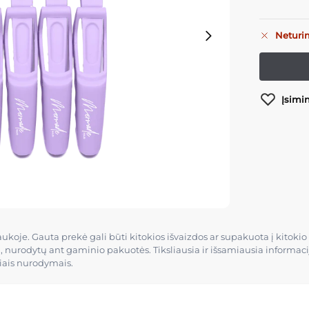
Neturi
Įsimi
raukoje. Gauta prekė gali būti kitokios išvaizdos ar supakuota į kito
ų, nurodytų ant gaminio pakuotės. Tiksliausia ir išsamiausia informa
čiais nurodymais.