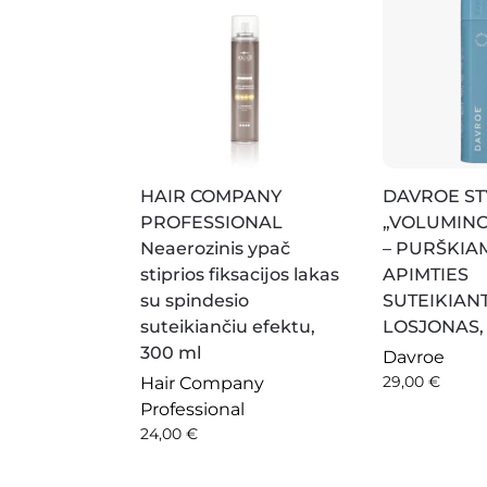
HAIR COMPANY
DAVROE ST
PROFESSIONAL
„VOLUMINO
Neaerozinis ypač
– PURŠKIA
stiprios fiksacijos lakas
APIMTIES
su spindesio
SUTEIKIANT
suteikiančiu efektu,
LOSJONAS, 
300 ml
Davroe
29,00
€
Hair Company
Professional
24,00
€