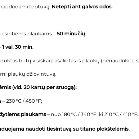
naudodami teptuką.
Netepti ant galvos odos.
šviesintiems plaukams –
50 minučių
.
–
1 val. 30 min.
oduktas būtų visiškai pašalintas iš plaukų (nenaudokite
i plaukų džiovintuvą.
mis (vid. 20 kartų per sruogą):
s
– 230 °C / 450 °F;
dažytiems plaukams
– nuo 180 °C / 340 °F iki 210 °C / 410 °F.
duojama naudoti tiesintuvą su titano plokštelėmis.