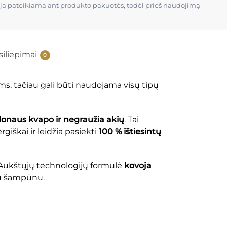
cija pateikiama ant produkto pakuotės, todėl prieš naudojimą
siliepimai
0
ms, tačiau gali būti naudojama visų tipų
onaus kvapo ir negraužia akių
. Tai
ergiškai ir leidžia pasiekti
100 % ištiesintų
. Aukštųjų technologijų formulė
kovoja
iu šampūnu.