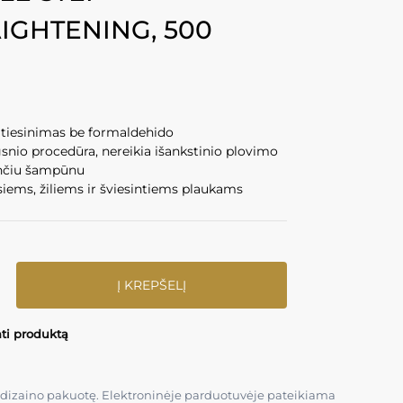
IGHTENING, 500
 tiesinimas be formaldehido
snio procedūra, nereikia išankstinio plovimo
lančiu šampūnu
siems, žiliems ir šviesintiems plaukams
Į KREPŠELĮ
nti produktą
kio dizaino pakuotę. Elektroninėje parduotuvėje pateikiama