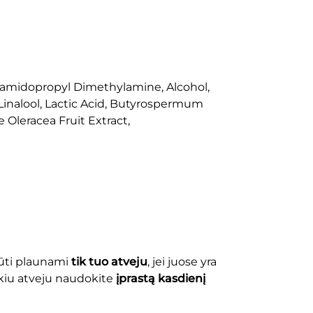
aramidopropyl Dimethylamine, Alcohol,
inalool, Lactic Acid, Butyrospermum
 Oleracea Fruit Extract,
 būti plaunami
tik tuo atveju
, jei juose yra
okiu atveju naudokite
įprastą kasdienį