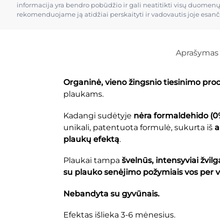
informacija yra bendro pobūdžio ir gali neatitikti visų duomen
rekomenduojame ją atidžiai perskaityti ir vadovautis joje esan
Aprašymas
Organinė, vieno žingsnio tiesinimo pro
plaukams.
Kadangi sudėtyje
nėra formaldehido (0
unikali, patentuota formulė, sukurta iš
a
plaukų efektą
.
Plaukai tampa
švelnūs, intensyviai žvil
su plauko senėjimo požymiais vos per v
Nebandyta su gyvūnais.
Efektas išlieka 3-6 mėnesius.