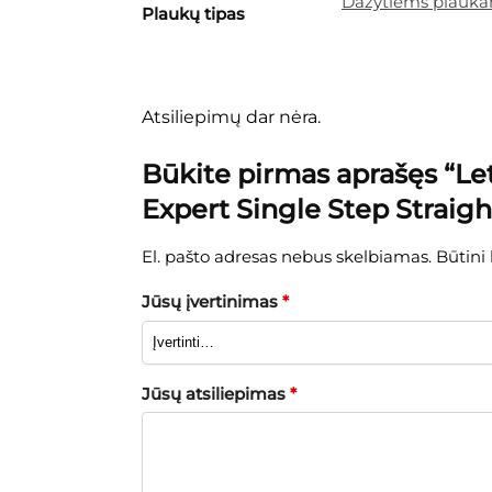
Dažytiems plauk
Plaukų tipas
Atsiliepimų dar nėra.
Būkite pirmas aprašęs “L
Expert Single Step Straig
El. pašto adresas nebus skelbiamas.
Būtini
Jūsų įvertinimas
*
Jūsų atsiliepimas
*