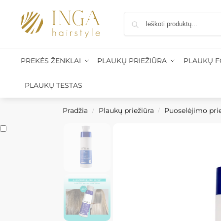
aštomatus nuo 50 €, kurjeriu į namus nuo 100 €
•
Prekių 
PREKĖS ŽENKLAI
PLAUKŲ PRIEŽIŪRA
PLAUKŲ 
PLAUKŲ TESTAS
Pradžia
Plaukų priežiūra
Puoselėjimo pr
/
/