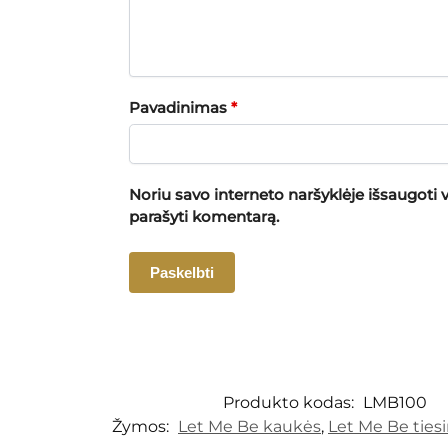
Pavadinimas
*
Noriu savo interneto naršyklėje išsaugoti va
parašyti komentarą.
Produkto kodas:
LMB100
Žymos:
Let Me Be kaukės
,
Let Me Be ties