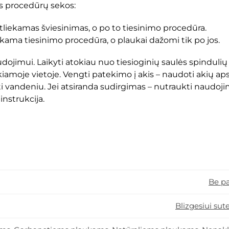
s procedūrų sekos:
atliekamas šviesinimas, o po to tiesinimo procedūra.
ekama tiesinimo procedūra, o plaukai dažomi tik po jos.
jimui. Laikyti atokiau nuo tiesioginių saulės spindulių 
kiamoje vietoje. Vengti patekimo į akis – naudoti akių
uti vandeniu. Jei atsiranda sudirgimas – nutraukti naudojim
instrukcija.
Be p
Blizgesiui sute