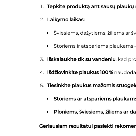
Tepkite produktą ant sausų plaukų
Laikymo laikas:
Šviesiems, dažytiems, žiliems ar 
Storiems ir atspariems plaukams 
Išskalaukite tik su vandeniu
, kad pr
Išdžiovinkite plaukus 100 %
naudodam
Tiesinkite plaukus mažomis sruogelė
Storiems ar atspariems plaukam
Ploniems, šviesiems, žiliems ar 
Geriausiam rezultatui pasiekti rekomen