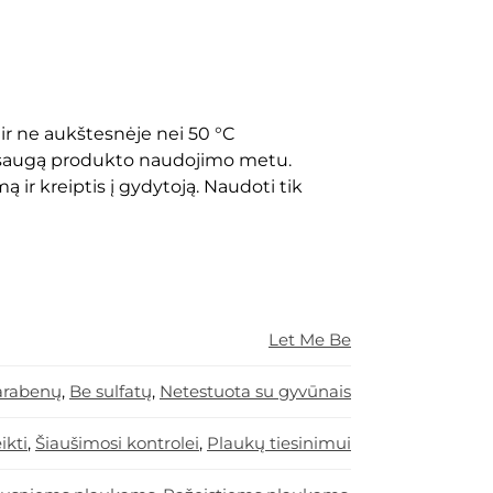
ir ne aukštesnėje nei 50 °C
 apsaugą produkto naudojimo metu.
ą ir kreiptis į gydytoją. Naudoti tik
Let Me Be
arabenų
,
Be sulfatų
,
Netestuota su gyvūnais
ikti
,
Šiaušimosi kontrolei
,
Plaukų tiesinimui