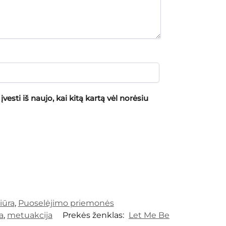
vesti iš naujo, kai kitą kartą vėl norėsiu
iūra
,
Puoselėjimo priemonės
a
,
metuakcija
Prekės ženklas:
Let Me Be