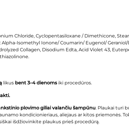
imonium Chloride, Cyclopentasiloxane / Dimethicone, Ste
Alpha-Isomethyl Ionone/ Coumarin/ Eugenol/ Geraniol/L
drolyzed Collagen, Disodium Edta, Acid Violet 43, Euterpe
thiazolinone.
ą
likus
bent 3–4 dienoms
iki procedūros.
akti.
ankstinio plovimo giliai valančiu šampūnu
. Plaukai turi
aunamo kondicionieriaus, aliejaus ar kitos priemonės. T
visiškai išdžiovinkite plaukus prieš procedūrą.