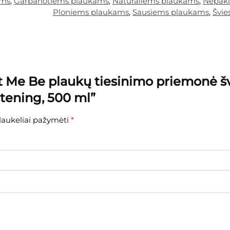
ams
,
Garbanotiems plaukams
,
Natūraliems plaukams
,
Nepakl
Ploniems plaukams
,
Sausiems plaukams
,
Švie
et Me Be plaukų tiesinimo priemonė 
htening, 500 ml”
 laukeliai pažymėti
*