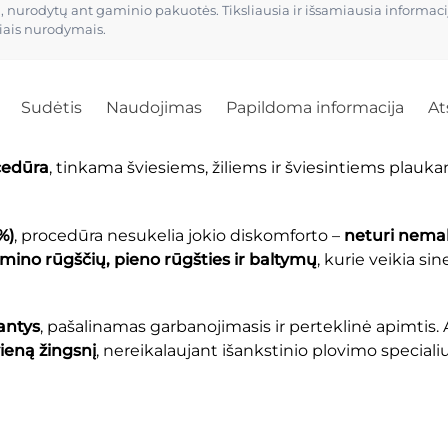
ų, nurodytų ant gaminio pakuotės. Tiksliausia ir išsamiausia informa
čiais nurodymais.
Sudėtis
Naudojimas
Papildoma informacija
At
cedūra
, tinkama šviesiems, žiliems ir šviesintiems plauka
%)
, procedūra nesukelia jokio diskomforto –
neturi nemal
mino rūgščių, pieno rūgšties ir baltymų
, kurie veikia sin
gantys
, pašalinamas garbanojimasis ir perteklinė apimtis
ieną žingsnį
, nereikalaujant išankstinio plovimo special