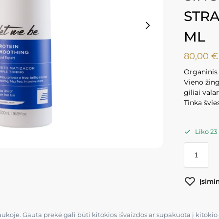
STRA
ML
80,00
€
Organinis
Vieno žing
giliai va
Tinka švie
Liko 23
Įsimi
raukoje. Gauta prekė gali būti kitokios išvaizdos ar supakuota į kito