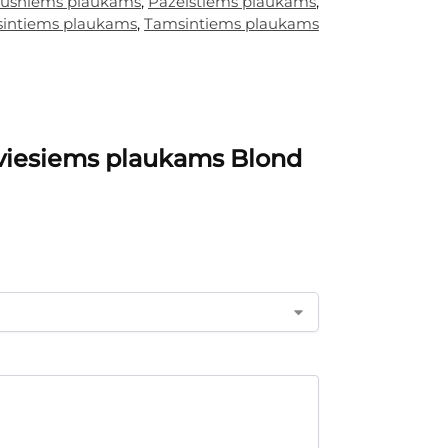
usniems plaukams
,
Pažeistiems plaukams
,
sintiems plaukams
,
Tamsintiems plaukams
šviesiems plaukams Blond