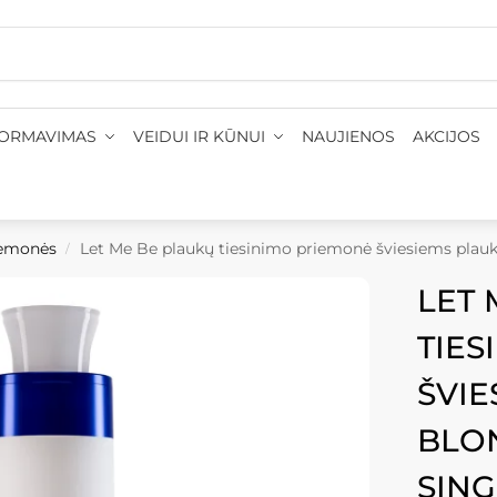
pristatymas 1-3 d. d.
•
Nemokamas pristatymas: į paštomat
FORMAVIMAS
VEIDUI IR KŪNUI
NAUJIENOS
AKCIJOS
iemonės
Let Me Be plaukų tiesinimo priemonė šviesiems plaukams 
/
LET 
TIES
ŠVI
BLO
SING