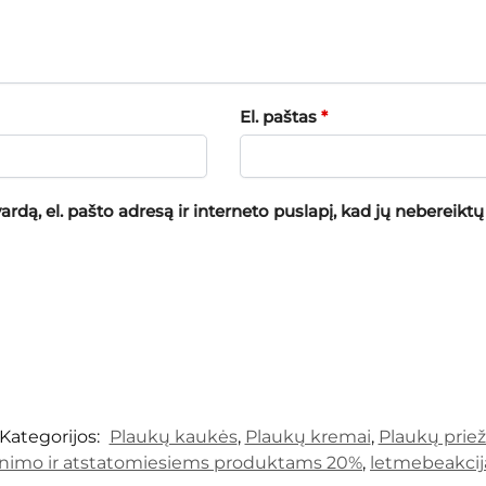
El. paštas
*
rdą, el. pašto adresą ir interneto puslapį, kad jų nebereiktų į
Kategorijos:
Plaukų kaukės
,
Plaukų kremai
,
Plaukų priež
inimo ir atstatomiesiems produktams 20%
,
letmebeakcij