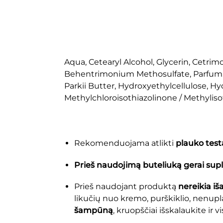
Aqua, Cetearyl Alcohol, Glycerin, Cetr
Behentrimonium Methosulfate, Parfum: 
Parkii Butter, Hydroxyethylcellulose, Hy
Methylchloroisothiazolinone / Methyliso
Rekomenduojama atlikti
plauko test
Prieš naudojimą buteliuką gerai supl
Prieš naudojant produktą
nereikia iš
likučių nuo kremo, purškiklio, nenupl
šampūną
, kruopščiai išskalaukite ir 