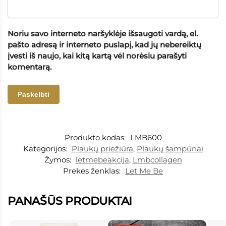
Noriu savo interneto naršyklėje išsaugoti vardą, el.
pašto adresą ir interneto puslapį, kad jų nebereiktų
įvesti iš naujo, kai kitą kartą vėl norėsiu parašyti
komentarą.
Produkto kodas:
LMB600
Kategorijos:
Plaukų priežiūra
,
Plaukų šampūnai
Žymos:
letmebeakcija
,
Lmbcollagen
Prekės ženklas:
Let Me Be
PANAŠŪS PRODUKTAI