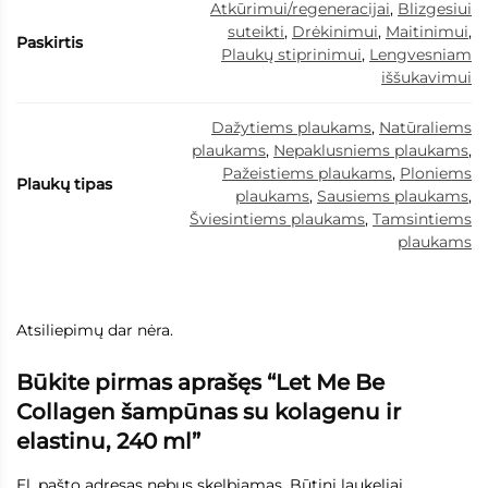
Atkūrimui/regeneracijai
,
Blizgesiui
suteikti
,
Drėkinimui
,
Maitinimui
,
Paskirtis
Plaukų stiprinimui
,
Lengvesniam
iššukavimui
Dažytiems plaukams
,
Natūraliems
plaukams
,
Nepaklusniems plaukams
,
Pažeistiems plaukams
,
Ploniems
Plaukų tipas
plaukams
,
Sausiems plaukams
,
Šviesintiems plaukams
,
Tamsintiems
plaukams
Atsiliepimų dar nėra.
Būkite pirmas aprašęs “Let Me Be
Collagen šampūnas su kolagenu ir
elastinu, 240 ml”
El. pašto adresas nebus skelbiamas.
Būtini laukeliai