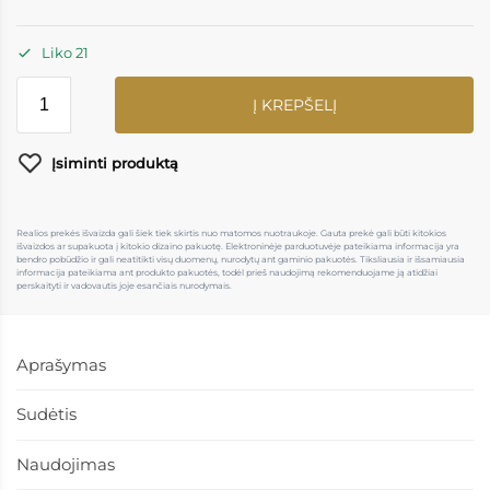
Liko 21
Į KREPŠELĮ
Įsiminti produktą
Realios prekės išvaizda gali šiek tiek skirtis nuo matomos nuotraukoje. Gauta prekė gali būti kitokios
išvaizdos ar supakuota į kitokio dizaino pakuotę. Elektroninėje parduotuvėje pateikiama informacija yra
bendro pobūdžio ir gali neatitikti visų duomenų, nurodytų ant gaminio pakuotės. Tiksliausia ir išsamiausia
informacija pateikiama ant produkto pakuotės, todėl prieš naudojimą rekomenduojame ją atidžiai
perskaityti ir vadovautis joje esančiais nurodymais.
Aprašymas
Sudėtis
Naudojimas