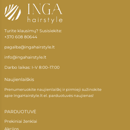
Turite klausimų? Susisiekite:
+370 608 80644
pagalba@ingahairstyle.lt
info@ingahairstyle.lt
Darbo laikas: I–V 8:00–17:00
Naujienlaiškis
Prenumeruokite naujienlaiškį ir pirmieji sužinokite
apie
IngaHairstyle.lt
el. parduotuvės naujienas!
PARDUOTUVĖ
Prekiniai ženklai
Akcijos