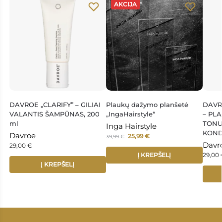
AKCIJA
DAVROE „CLARIFY” – GILIAI
Plaukų dažymo planšetė
DAVR
VALANTIS ŠAMPŪNAS, 200
„IngaHairstyle“
– PLA
ml
TONU
Inga Hairstyle
KONDI
Davroe
25,99
€
39,99
€
Davr
29,00
€
Į KREPŠELĮ
29,00
Į KREPŠELĮ