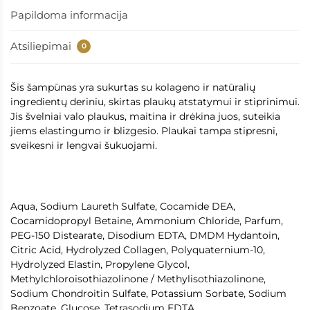
Papildoma informacija
Atsiliepimai
0
Šis šampūnas yra sukurtas su kolageno ir natūralių
ingredientų deriniu, skirtas plaukų atstatymui ir stiprinimui.
Jis švelniai valo plaukus, maitina ir drėkina juos, suteikia
jiems elastingumo ir blizgesio. Plaukai tampa stipresni,
sveikesni ir lengvai šukuojami.
Aqua, Sodium Laureth Sulfate, Cocamide DEA,
Cocamidopropyl Betaine, Ammonium Chloride, Parfum,
PEG-150 Distearate, Disodium EDTA, DMDM Hydantoin,
Citric Acid, Hydrolyzed Collagen, Polyquaternium-10,
Hydrolyzed Elastin, Propylene Glycol,
Methylchloroisothiazolinone / Methylisothiazolinone,
Sodium Chondroitin Sulfate, Potassium Sorbate, Sodium
Benzoate, Glucose, Tetrasodium EDTA.