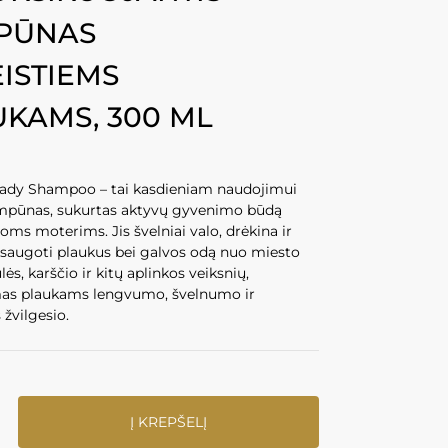
PŪNAS
ISTIEMS
KAMS, 300 ML
dy Shampoo – tai kasdieniam naudojimui
ampūnas, sukurtas aktyvų gyvenimo būdą
ms moterims. Jis švelniai valo, drėkina ir
saugoti plaukus bei galvos odą nuo miesto
lės, karščio ir kitų aplinkos veiksnių,
as plaukams lengvumo, švelnumo ir
 žvilgesio.
Į KREPŠELĮ