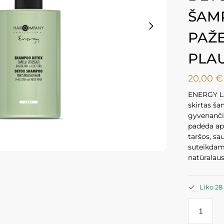
ŠAM
PAŽE
PLAU
20,00
€
ENERGY La
skirtas š
gyvenančio
padeda ap
taršos, sau
suteikdam
natūralaus
Liko 28