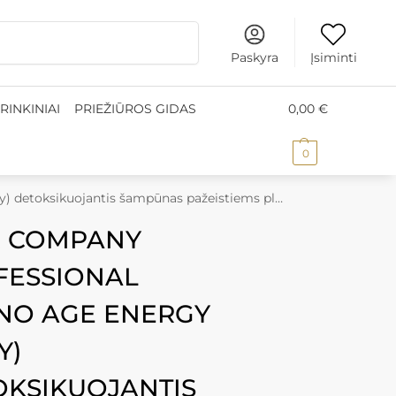
s nuo 50 €, kurjeriu į namus nuo 100 €
•
Prekių pristatym
Ieškoti
Paskyra
Įsiminti
RINKINIAI
PRIEŽIŪROS GIDAS
0,00
€
0
ojantis šampūnas pažeistiems plaukams, 300 ml
R COMPANY
FESSIONAL
NO AGE ENERGY
Y)
OKSIKUOJANTIS