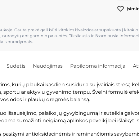
Įsimi
raukoje. Gauta prekė gali būti kitokios išvaizdos ar supakuota į kito
ų, nurodytų ant gaminio pakuotės. Tiksliausia ir išsamiausia informa
čiais nurodymais.
Sudėtis
Naudojimas
Papildoma informacija
At
urių plaukai kasdien susiduria su įvairiais stresą kelia
is, sportu ar aktyviu gyvenimo tempu. Švelni formulė efek
alvos odos ir plaukų drėgmės balansą.
šsausėjimo, palaiko jų gyvybingumą ir suteikia gaivos 
dama sumažinti neigiamą aplinkos poveikį bei išlaikyti sv
 pasižymi antioksidacinėmis ir raminančiomis savybėmis, b