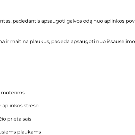
ntas, padedantis apsaugoti galvos odą nuo aplinkos poveik
ina ir maitina plaukus, padeda apsaugoti nuo išsausėjimo
 moterims
r aplinkos streso
o prietaisais
dusiems plaukams