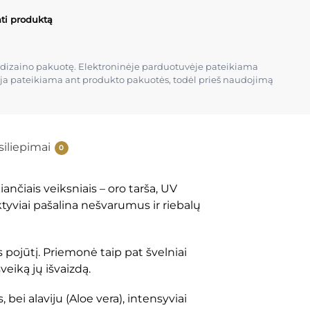
nti produktą
kio dizaino pakuotę. Elektroninėje parduotuvėje pateikiama
cija pateikiama ant produkto pakuotės, todėl prieš naudojimą
siliepimai
0
nčiais veiksniais – oro tarša, UV
tyviai pašalina nešvarumus ir riebalų
pojūtį. Priemonė taip pat švelniai
eiką jų išvaizdą.
ei alaviju (Aloe vera), intensyviai