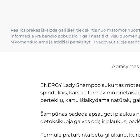
Realios prekės išvaizda gali šiek tiek skirtis nuo matomos nuot
informacija yra bendro pobūdžio ir gali neatitikti visų duomen
rekomenduojame ją atidžiai perskaityti ir vadovautis joje esan
Aprašymas
ENERGY Lady Shampoo sukurtas moterims, k
spinduliais, karščio formavimo prietaisa
perteklių, kartu išlaikydama natūralų g
Šampūnas padeda apsaugoti plaukus nuo i
detoksikuoja galvos odą ir plaukus, padė
Formulė praturtinta beta-gliukanu, kuris