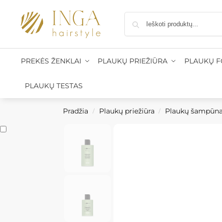
štomatus nuo 50 €, kurjeriu į namus nuo 100 €
•
Prekių p
PREKĖS ŽENKLAI
PLAUKŲ PRIEŽIŪRA
PLAUKŲ 
PLAUKŲ TESTAS
Pradžia
Plaukų priežiūra
Plaukų šampūna
/
/