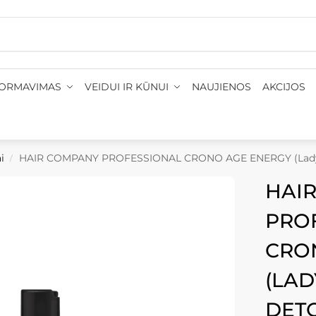
ristatymas 1-3 d. d.
•
Nemokamas pristatymas: į paštomatu
FORMAVIMAS
VEIDUI IR KŪNUI
NAUJIENOS
AKCIJOS
i
HAIR COMPANY PROFESSIONAL CRONO AGE ENERGY (Lady) detoksiku
/
HAI
PRO
CRO
(LAD
DET