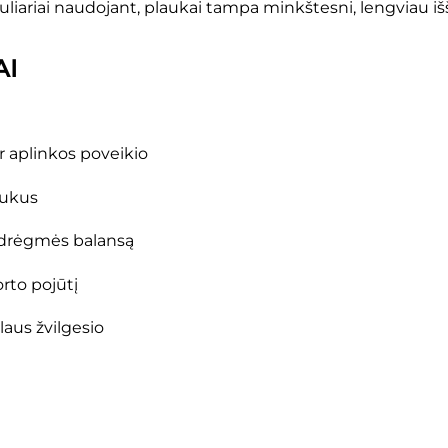
liariai naudojant, plaukai tampa minkštesni, lengviau iš
AI
r aplinkos poveikio
aukus
i drėgmės balansą
rto pojūtį
aus žvilgesio