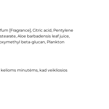
um [Fragrance], Citric acid, Pentylene
earate, Aloe barbadensis leaf juice,
boxymethyl beta-glucan, Plankton
e kelioms minutėms, kad veikliosios