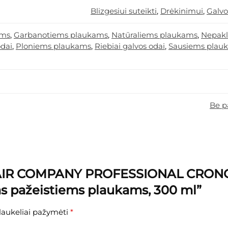
Blizgesiui suteikti
,
Drėkinimui
,
Galvo
ams
,
Garbanotiems plaukams
,
Natūraliems plaukams
,
Nepakl
odai
,
Ploniems plaukams
,
Riebiai galvos odai
,
Sausiems plau
Be p
“HAIR COMPANY PROFESSIONAL CRON
s pažeistiems plaukams, 300 ml”
 laukeliai pažymėti
*