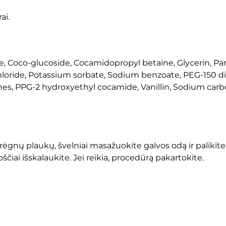
ai.
, Coco-glucoside, Cocamidopropyl betaine, Glycerin, Parf
oride, Potassium sorbate, Sodium benzoate, PEG-150 dist
es, PPG-2 hydroxyethyl cocamide, Vanillin, Sodium car
ėgnų plaukų, švelniai masažuokite galvos odą ir palikit
iai išskalaukite. Jei reikia, procedūrą pakartokite.