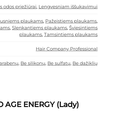
s odos priežiūrai
,
Lengvesniam iššukavimui
usniems plaukams
,
Pažeistiems plaukams
,
kams
,
Slenkantiems plaukams
,
Šviesintiems
plaukams
,
Tamsintiems plaukams
Hair Company Professional
arabenų
,
Be silikonų
,
Be sulfatų
,
Be dažiklių
O AGE ENERGY (Lady)