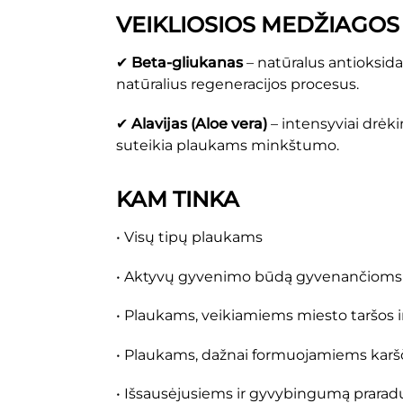
VEIKLIOSIOS MEDŽIAGOS
✔
Beta-gliukanas
– natūralus antioksida
natūralius regeneracijos procesus.
✔
Alavijas (Aloe vera)
– intensyviai drėk
suteikia plaukams minkštumo.
KAM TINKA
• Visų tipų plaukams
• Aktyvų gyvenimo būdą gyvenančioms
• Plaukams, veikiamiems miesto taršos i
• Plaukams, dažnai formuojamiems karšči
• Išsausėjusiems ir gyvybingumą prara