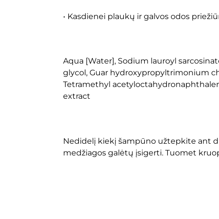
• Kasdienei plaukų ir galvos odos priežiūr
Aqua [Water], Sodium lauroyl sarcosinate
glycol, Guar hydroxypropyltrimonium chl
Tetramethyl acetyloctahydronaphthalen
extract
Nedidelį kiekį šampūno užtepkite ant dr
medžiagos galėtų įsigerti. Tuomet kruopšč