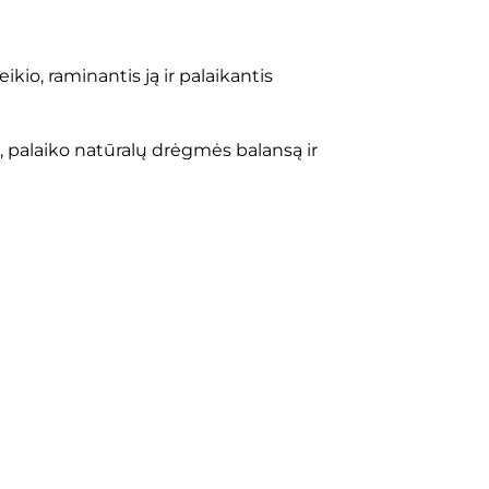
io, raminantis ją ir palaikantis
, palaiko natūralų drėgmės balansą ir