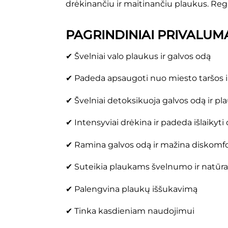
drėkinančiu ir maitinančiu plaukus. Regu
PAGRINDINIAI PRIVALUM
✔ Švelniai valo plaukus ir galvos odą
✔ Padeda apsaugoti nuo miesto taršos i
✔ Švelniai detoksikuoja galvos odą ir pl
✔ Intensyviai drėkina ir padeda išlaikyt
✔ Ramina galvos odą ir mažina diskomfo
✔ Suteikia plaukams švelnumo ir natūral
✔ Palengvina plaukų iššukavimą
✔ Tinka kasdieniam naudojimui