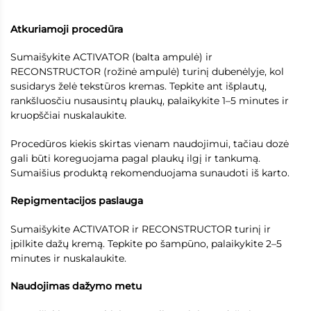
Atkuriamoji procedūra
Sumaišykite ACTIVATOR (balta ampulė) ir
RECONSTRUCTOR (rožinė ampulė) turinį dubenėlyje, kol
susidarys želė tekstūros kremas. Tepkite ant išplautų,
rankšluosčiu nusausintų plaukų, palaikykite 1–5 minutes ir
kruopščiai nuskalaukite.
Procedūros kiekis skirtas vienam naudojimui, tačiau dozė
gali būti koreguojama pagal plaukų ilgį ir tankumą.
Sumaišius produktą rekomenduojama sunaudoti iš karto.
Repigmentacijos paslauga
Sumaišykite ACTIVATOR ir RECONSTRUCTOR turinį ir
įpilkite dažų kremą. Tepkite po šampūno, palaikykite 2–5
minutes ir nuskalaukite.
Naudojimas dažymo metu