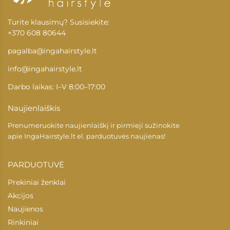
Turite klausimų? Susisiekite:
+370 608 80644
pagalba@ingahairstyle.lt
info@ingahairstyle.lt
Darbo laikas: I–V 8:00–17:00
Naujienlaiškis
Prenumeruokite naujienlaiškį ir pirmieji sužinokite
apie
IngaHairstyle.lt
el. parduotuvės naujienas!
PARDUOTUVĖ
Prekiniai ženklai
Akcijos
Naujienos
Rinkiniai