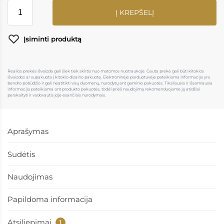
Į KREPŠELĮ
Įsiminti produktą
Realios prekės išvaizda gali šiek tiek skirtis nuo matomos nuotraukoje. Gauta prekė gali būti kitokios
išvaizdos ar supakuota į kitokio dizaino pakuotę. Elektroninėje parduotuvėje pateikiama informacija yra
bendro pobūdžio ir gali neatitikti visų duomenų, nurodytų ant gaminio pakuotės. Tiksliausia ir išsamiausia
informacija pateikiama ant produkto pakuotės, todėl prieš naudojimą rekomenduojame ją atidžiai
perskaityti ir vadovautis joje esančiais nurodymais.
Aprašymas
Sudėtis
Naudojimas
Papildoma informacija
Atsiliepimai
1