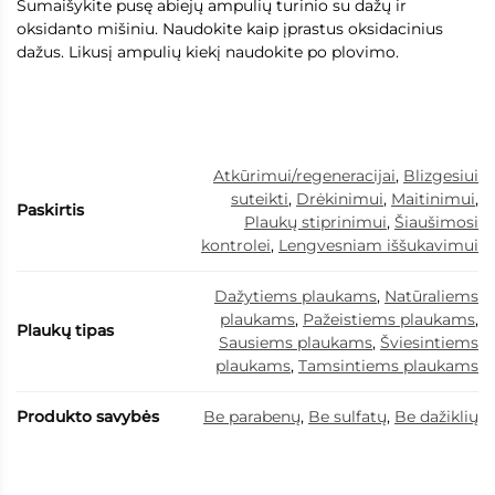
Sumaišykite pusę abiejų ampulių turinio su dažų ir
oksidanto mišiniu. Naudokite kaip įprastus oksidacinius
dažus. Likusį ampulių kiekį naudokite po plovimo.
Atkūrimui/regeneracijai
,
Blizgesiui
suteikti
,
Drėkinimui
,
Maitinimui
,
Paskirtis
Plaukų stiprinimui
,
Šiaušimosi
kontrolei
,
Lengvesniam iššukavimui
Dažytiems plaukams
,
Natūraliems
plaukams
,
Pažeistiems plaukams
,
Plaukų tipas
Sausiems plaukams
,
Šviesintiems
plaukams
,
Tamsintiems plaukams
Produkto savybės
Be parabenų
,
Be sulfatų
,
Be dažiklių