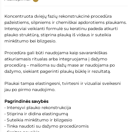
Koncentruota dviejų fazių rekonstrukcinė procedūra
pažeistiems, silpniems ir chemiškai apdorotiems plaukams.
Intensyviai veikianti formulė su keratinu padeda atkurti
plauko struktūrą, stiprina plauką iš vidaus ir suteikia
minkštumo bei blizgesio.
Procedūra gali būti naudojama kaip savarankiškas
atkuriamasis ritualas arba integruojama į dažymo
procedūrą – maišoma su dažų mase ar naudojama po
dažymo, siekiant pagerinti plaukų būklę ir rezultatą.
Plaukai tampa elastingesni, tvirtesni ir vizualiai sveikesni
jau po pirmo naudojimo.
Pagrindinės savybės
• Intensyvi plauko rekonstrukcija
• Stiprina ir didina elastingumą
• Suteikia minkštumo ir blizgesio
• Tinka naudoti su dažymo procedūromis