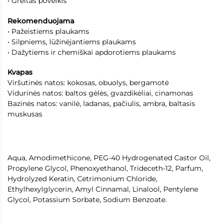
• Greitas poveikis
Rekomenduojama
• Pažeistiems plaukams
• Silpniems, lūžinėjantiems plaukams
• Dažytiems ir chemiškai apdorotiems plaukams
Kvapas
Viršutinės natos: kokosas, obuolys, bergamotė
Vidurinės natos: baltos gėlės, gvazdikėliai, cinamonas
Bazinės natos: vanilė, ladanas, pačiulis, ambra, baltasis
muskusas
Aqua, Amodimethicone, PEG-40 Hydrogenated Castor Oil,
Propylene Glycol, Phenoxyethanol, Trideceth-12, Parfum,
Hydrolyzed Keratin, Cetrimonium Chloride,
Ethylhexylglycerin, Amyl Cinnamal, Linalool, Pentylene
Glycol, Potassium Sorbate, Sodium Benzoate.