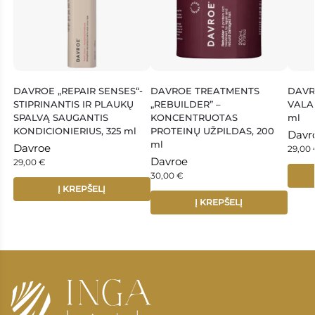
DAVROE „REPAIR SENSES“-
DAVROE TREATMENTS
DAVRO
STIPRINANTIS IR PLAUKŲ
„REBUILDER” –
VALA
SPALVĄ SAUGANTIS
KONCENTRUOTAS
ml
KONDICIONIERIUS, 325 ml
PROTEINŲ UŽPILDAS, 200
Davr
ml
Davroe
29,00
Davroe
29,00
€
30,00
€
Į KREPŠELĮ
Į KREPŠELĮ