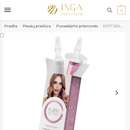
į paštomatus nuo 50 €, kurjeriu į namus nuo 100 €
•
Prekių pristatym
0
Pradžia
Plaukų priežiūra
Puoselėjimo priemonės
DOTT.SOLARI Rigena Lifting Intensyvios atkuriamosios ampulės pažeistiems plaukams, 2 x 12 ml
/
/
/