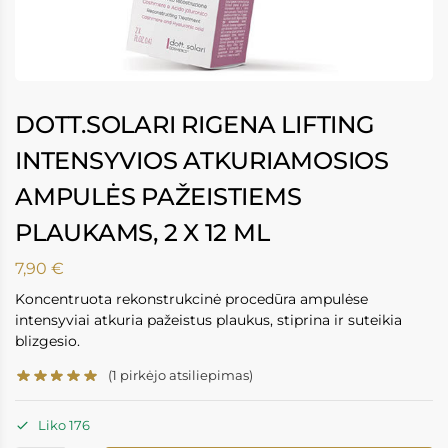
DOTT.SOLARI RIGENA LIFTING
INTENSYVIOS ATKURIAMOSIOS
AMPULĖS PAŽEISTIEMS
PLAUKAMS, 2 X 12 ML
7,90
€
Koncentruota rekonstrukcinė procedūra ampulėse
intensyviai atkuria pažeistus plaukus, stiprina ir suteikia
blizgesio.
(
1
pirkėjo atsiliepimas)
Liko 176