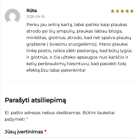
Rūta
2026-04-16
Perku jau antrą kartą, labai patiko kaip plaukas
atrodo po šių ampulių, plaukas labiau blizga,
minkštas, glotnus, atrodo, kad net spalva plaukų
gražesnė ( šviesinu sruogelėmis). Mano plaukai
linkę pūstis, reikia įdėti pastangų, kad būtų lygūs
ir glotnūs, o čia užteko apsaugos nuo karščio ir
kelių perbraukimų tiesintuvu, kad pasiekti tokį
efektą.Esu labai patenkinta!
Parašyti atsiliepimą
El. pašto adresas nebus skelbiamas.
Būtini laukeliai
pažymėti
*
Jūsų įvertinimas
*