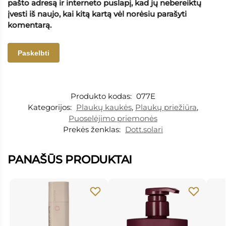
pašto adresą ir interneto puslapį, kad jų nebereiktų
įvesti iš naujo, kai kitą kartą vėl norėsiu parašyti
komentarą.
Produkto kodas:
077E
Kategorijos:
Plaukų kaukės
,
Plaukų priežiūra
,
Puoselėjimo priemonės
Prekės ženklas:
Dott.solari
PANAŠŪS PRODUKTAI