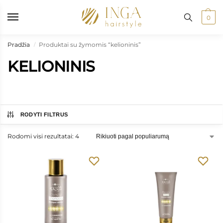
 paštomatus nuo 50 €, kurjeriu į namus nuo 100 €
•
Prekių pristatyma
0
Pradžia
Produktai su žymomis “kelioninis”
/
KELIONINIS
RODYTI FILTRUS
Rodomi visi rezultatai: 4