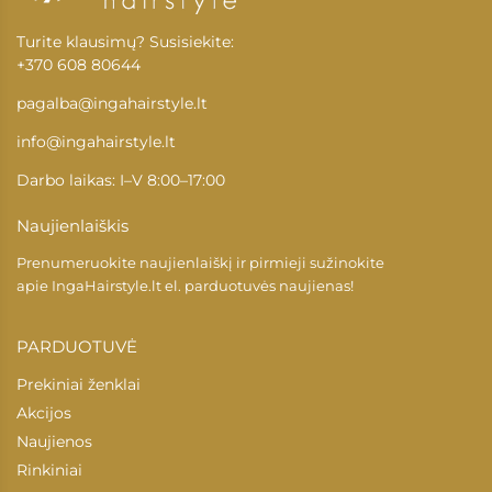
Turite klausimų? Susisiekite:
+370 608 80644
pagalba@ingahairstyle.lt
info@ingahairstyle.lt
Darbo laikas: I–V 8:00–17:00
Naujienlaiškis
Prenumeruokite naujienlaiškį ir pirmieji sužinokite
apie
IngaHairstyle.lt
el. parduotuvės naujienas!
PARDUOTUVĖ
Prekiniai ženklai
Akcijos
Naujienos
Rinkiniai