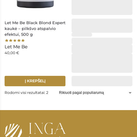
Let Me Be Black Blond Expert
kaukė – pilkšvo atspalvio
efektui, 500 g
Let Me Be
Let Me Be
40,00
€
Į KREPŠELĮ
Rodomi visi rezultatai: 2