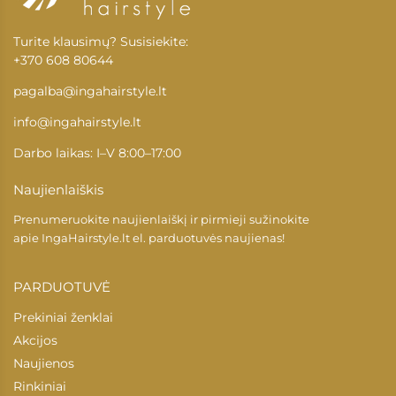
Turite klausimų? Susisiekite:
+370 608 80644
pagalba@ingahairstyle.lt
info@ingahairstyle.lt
Darbo laikas: I–V 8:00–17:00
Naujienlaiškis
Prenumeruokite naujienlaiškį ir pirmieji sužinokite
apie
IngaHairstyle.lt
el. parduotuvės naujienas!
PARDUOTUVĖ
Prekiniai ženklai
Akcijos
Naujienos
Rinkiniai