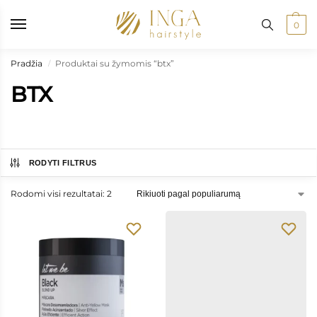
tymas: į paštomatus nuo 50 €, kurjeriu į namus nuo 100 €
•
Prekių p
0
Pradžia
Produktai su žymomis “btx”
/
BTX
RODYTI FILTRUS
Rodomi visi rezultatai: 2