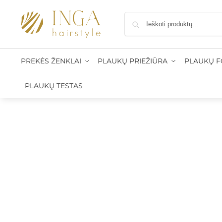
statymas: į paštomatus nuo 50 €, kurjeriu į namus nuo 100 €
PREKĖS ŽENKLAI
PLAUKŲ PRIEŽIŪRA
PLAUKŲ 
PLAUKŲ TESTAS