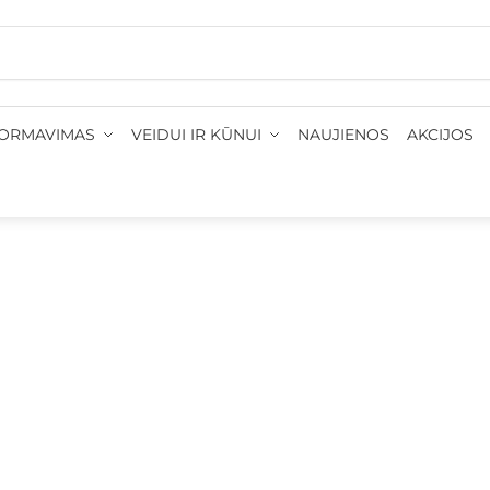
•
Prekių pristatymas 1-3 d. d.
•
Nemokamas pristatymas
FORMAVIMAS
VEIDUI IR KŪNUI
NAUJIENOS
AKCIJOS