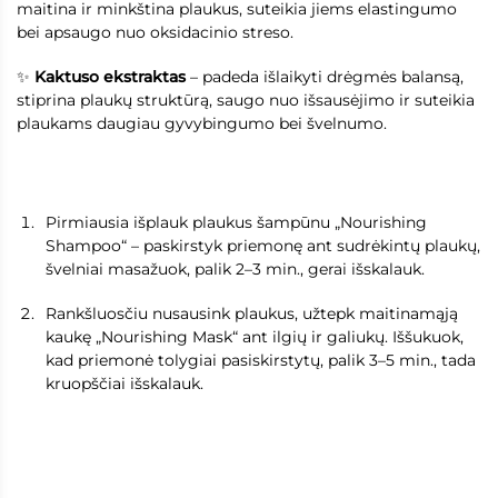
maitina ir minkština plaukus, suteikia jiems elastingumo
bei apsaugo nuo oksidacinio streso.
✨
Kaktuso ekstraktas
– padeda išlaikyti drėgmės balansą,
stiprina plaukų struktūrą, saugo nuo išsausėjimo ir suteikia
plaukams daugiau gyvybingumo bei švelnumo.
Pirmiausia išplauk plaukus šampūnu „Nourishing
Shampoo“ – paskirstyk priemonę ant sudrėkintų plaukų,
švelniai masažuok, palik 2–3 min., gerai išskalauk.
Rankšluosčiu nusausink plaukus, užtepk maitinamąją
kaukę „Nourishing Mask“ ant ilgių ir galiukų. Iššukuok,
kad priemonė tolygiai pasiskirstytų, palik 3–5 min., tada
kruopščiai išskalauk.