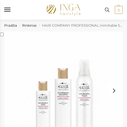
 paštomatus nuo 50 €, kurjeriu į namus nuo 100 €
•
Prekių pristatym
0
Pradžia
Rinkiniai
HAIR COMPANY PROFESSIONAL Inimitable Style Nourishing maitinamasis rinkinys su putomis
/
/