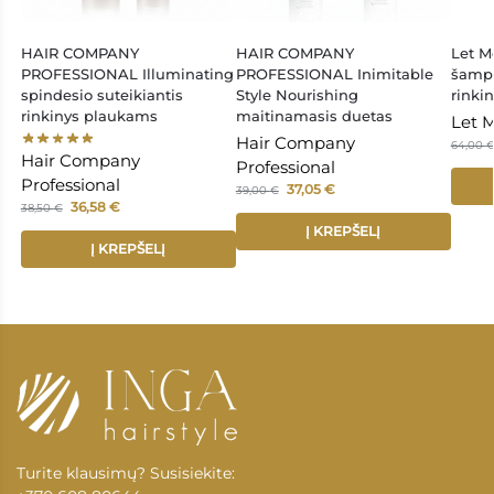
HAIR COMPANY
HAIR COMPANY
Let M
PROFESSIONAL Illuminating
PROFESSIONAL Inimitable
šampū
spindesio suteikiantis
Style Nourishing
rinki
rinkinys plaukams
maitinamasis duetas
Let 
Hair Company
64,00
Hair Company
Professional
Professional
37,05
€
39,00
€
36,58
€
38,50
€
Į KREPŠELĮ
Į KREPŠELĮ
Turite klausimų? Susisiekite: