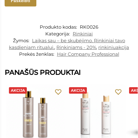
Produkto kodas:
RK0026
Kategorija:
Rinkiniai
Žymos:
Laikas sau – be skubėjimo. Rinkiniai tavo
kasdieniam ritualui.
,
Rinkiniams - 20%
,
rinkiniuakcija
Prekės ženklas:
Hair Company Professional
PANAŠŪS PRODUKTAI
AKCIJA
AKCIJA
AKC