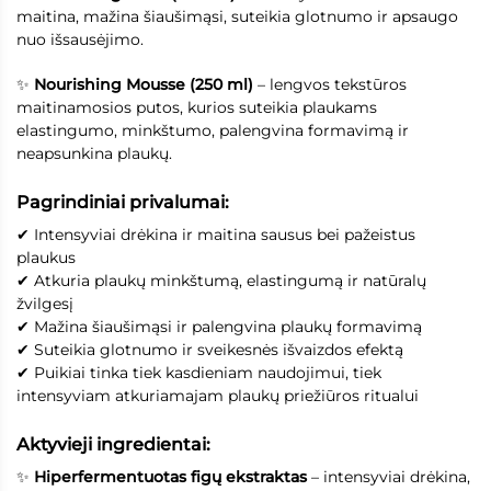
maitina, mažina šiaušimąsi, suteikia glotnumo ir apsaugo
nuo išsausėjimo.
✨
Nourishing Mousse (250 ml)
– lengvos tekstūros
maitinamosios putos, kurios suteikia plaukams
elastingumo, minkštumo, palengvina formavimą ir
neapsunkina plaukų.
Pagrindiniai privalumai:
✔ Intensyviai drėkina ir maitina sausus bei pažeistus
plaukus
✔ Atkuria plaukų minkštumą, elastingumą ir natūralų
žvilgesį
✔ Mažina šiaušimąsi ir palengvina plaukų formavimą
✔ Suteikia glotnumo ir sveikesnės išvaizdos efektą
✔ Puikiai tinka tiek kasdieniam naudojimui, tiek
intensyviam atkuriamajam plaukų priežiūros ritualui
Aktyvieji ingredientai:
✨
Hiperfermentuotas figų ekstraktas
– intensyviai drėkina,