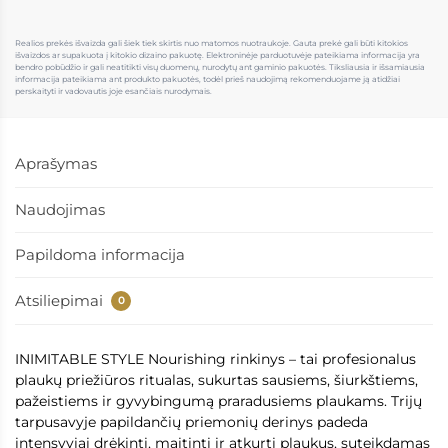
Realios prekės išvaizda gali šiek tiek skirtis nuo matomos nuotraukoje. Gauta prekė gali būti kitokios
išvaizdos ar supakuota į kitokio dizaino pakuotę. Elektroninėje parduotuvėje pateikiama informacija yra
bendro pobūdžio ir gali neatitikti visų duomenų, nurodytų ant gaminio pakuotės. Tiksliausia ir išsamiausia
informacija pateikiama ant produkto pakuotės, todėl prieš naudojimą rekomenduojame ją atidžiai
perskaityti ir vadovautis joje esančiais nurodymais.
Aprašymas
Naudojimas
Papildoma informacija
Atsiliepimai
0
INIMITABLE STYLE Nourishing rinkinys – tai profesionalus
plaukų priežiūros ritualas, sukurtas sausiems, šiurkštiems,
pažeistiems ir gyvybingumą praradusiems plaukams. Trijų
tarpusavyje papildančių priemonių derinys padeda
intensyviai drėkinti, maitinti ir atkurti plaukus, suteikdamas