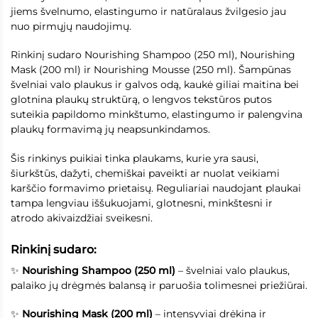
jiems švelnumo, elastingumo ir natūralaus žvilgesio jau
nuo pirmųjų naudojimų.
Rinkinį sudaro Nourishing Shampoo (250 ml), Nourishing
Mask (200 ml) ir Nourishing Mousse (250 ml). Šampūnas
švelniai valo plaukus ir galvos odą, kaukė giliai maitina bei
glotnina plaukų struktūrą, o lengvos tekstūros putos
suteikia papildomo minkštumo, elastingumo ir palengvina
plaukų formavimą jų neapsunkindamos.
Šis rinkinys puikiai tinka plaukams, kurie yra sausi,
šiurkštūs, dažyti, chemiškai paveikti ar nuolat veikiami
karščio formavimo prietaisų. Reguliariai naudojant plaukai
tampa lengviau iššukuojami, glotnesni, minkštesni ir
atrodo akivaizdžiai sveikesni.
Rinkinį sudaro:
✨
Nourishing Shampoo (250 ml)
– švelniai valo plaukus,
palaiko jų drėgmės balansą ir paruošia tolimesnei priežiūrai.
✨
Nourishing Mask (200 ml)
– intensyviai drėkina ir