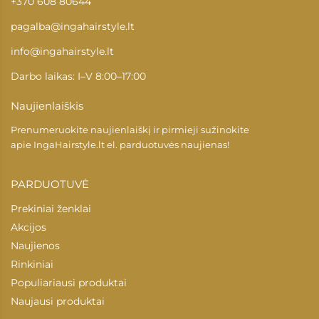
+370 608 80644
pagalba@ingahairstyle.lt
info@ingahairstyle.lt
Darbo laikas: I–V 8:00–17:00
Naujienlaiškis
Prenumeruokite naujienlaiškį ir pirmieji sužinokite
apie
IngaHairstyle.lt
el. parduotuvės naujienas!
PARDUOTUVĖ
Prekiniai ženklai
Akcijos
Naujienos
Rinkiniai
Populiariausi produktai
Naujausi produktai