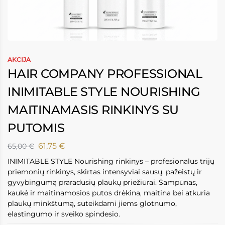
AKCIJA
HAIR COMPANY PROFESSIONAL
INIMITABLE STYLE NOURISHING
MAITINAMASIS RINKINYS SU
PUTOMIS
61,75
€
65,00
€
INIMITABLE STYLE Nourishing rinkinys – profesionalus trijų
priemonių rinkinys, skirtas intensyviai sausų, pažeistų ir
gyvybingumą praradusių plaukų priežiūrai. Šampūnas,
kaukė ir maitinamosios putos drėkina, maitina bei atkuria
plaukų minkštumą, suteikdami jiems glotnumo,
elastingumo ir sveiko spindesio.