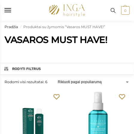
ymas: į paštomatus nuo 50 €, kurjeriu į namus nuo 100 €
•
Prekių pr
0
Pradžia
Produktai su žymomis “Vasaros MUST HAVE!”
/
VASAROS MUST HAVE!
RODYTI FILTRUS
Rodomi visi rezultatai: 6