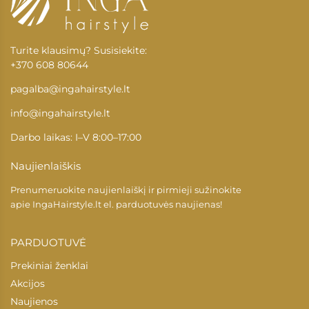
Turite klausimų? Susisiekite:
+370 608 80644
pagalba@ingahairstyle.lt
info@ingahairstyle.lt
Darbo laikas: I–V 8:00–17:00
Naujienlaiškis
Prenumeruokite naujienlaiškį ir pirmieji sužinokite
apie
IngaHairstyle.lt
el. parduotuvės naujienas!
PARDUOTUVĖ
Prekiniai ženklai
Akcijos
Naujienos