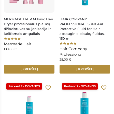
MERMADE HAIR M Ionic Hair
HAIR COMPANY
Dryer profesionalus plaukų
PROFESSIONAL SUNCARE
džiovintuvas su jonizacija ir
Protective Fluid for Hair
keičiamais antgaliais
apsauginis plaukų fluidas,
150 ml
Mermade Hair
Hair Company
189,00
€
Professional
25,00
€
Į KREPŠELĮ
Į KREPŠELĮ
Perkant 2 - DOVANOS
Perkant 2 - DOVANOS