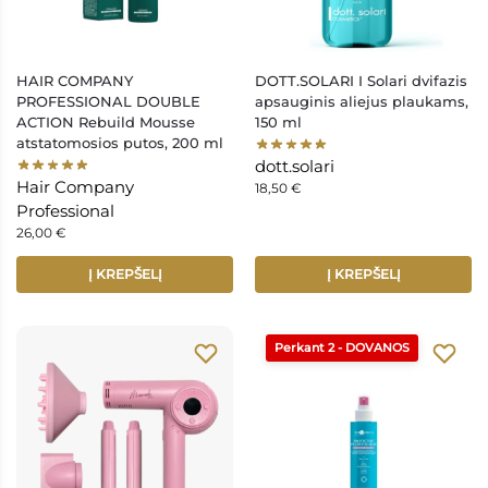
HAIR COMPANY
DOTT.SOLARI I Solari dvifazis
PROFESSIONAL DOUBLE
apsauginis aliejus plaukams,
ACTION Rebuild Mousse
150 ml
atstatomosios putos, 200 ml
dott.solari
Hair Company
18,50
€
Professional
26,00
€
Į KREPŠELĮ
Į KREPŠELĮ
Perkant 2 - DOVANOS