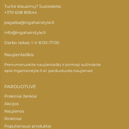
Turite klausimų? Susisiekite:
+370 608 80644
pagalba@ingahairstyle.lt
info@ingahairstyle.lt
Darbo laikas: I–V 8:00–17:00
Naujienlaiškis
Prenumeruokite naujienlaiškį ir pirmieji sužinokite
apie
IngaHairstyle.lt
el. parduotuvės naujienas!
PARDUOTUVĖ
Prekiniai ženklai
Akcijos
Naujienos
Rinkiniai
Populiariausi produktai