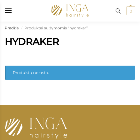
ristatymas: į paštomatus nuo 50 €, kurjeriu į namus nuo 100 €
•
Pr
0
Pradžia
Produktai su žymomis “hydraker”
/
HYDRAKER
Produktų nerasta.